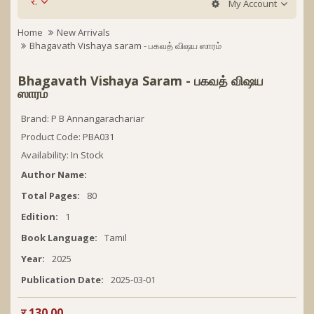
र.
My Account
Home
New Arrivals
Bhagavath Vishaya saram - பகவத் விஷய ஸாரம்
Bhagavath Vishaya Saram - பகவத் விஷய
ஸாரம்
Brand:
P B Annangarachariar
Product Code: PBA031
Availability: In Stock
Author Name:
Total Pages:
80
Edition:
1
Book Language:
Tamil
Year:
2025
Publication Date:
2025-03-01
र.130.00