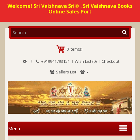
Welcome! Sri Vaishnava Sri® . Sri Vaishnava Books
Online Sales Port
0 item(s)
+919941793151
Wish List (0)
Checkout
Sellers List
Menu